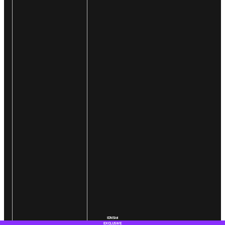
IDNSlot
EXCLUSIVE
NEW